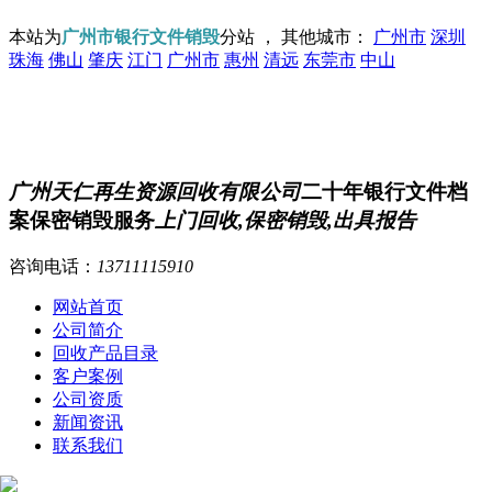
本站为
广州市银行文件销毁
分站 ， 其他城市：
广州市
深圳
珠海
佛山
肇庆
江门
广州市
惠州
清远
东莞市
中山
广州天仁再生资源回收有限公司
二十年银行文件档
案保密销毁服务
上门回收,保密销毁,出具报告
咨询电话：
13711115910
网站首页
公司简介
回收产品目录
客户案例
公司资质
新闻资讯
联系我们