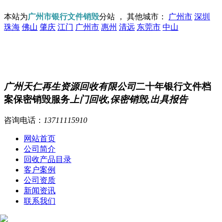
本站为
广州市银行文件销毁
分站 ， 其他城市：
广州市
深圳
珠海
佛山
肇庆
江门
广州市
惠州
清远
东莞市
中山
广州天仁再生资源回收有限公司
二十年银行文件档
案保密销毁服务
上门回收,保密销毁,出具报告
咨询电话：
13711115910
网站首页
公司简介
回收产品目录
客户案例
公司资质
新闻资讯
联系我们