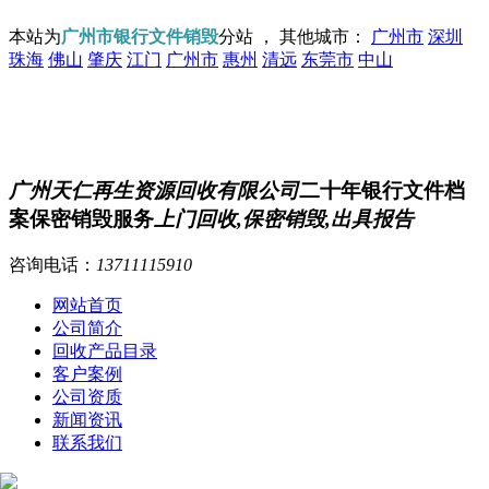
本站为
广州市银行文件销毁
分站 ， 其他城市：
广州市
深圳
珠海
佛山
肇庆
江门
广州市
惠州
清远
东莞市
中山
广州天仁再生资源回收有限公司
二十年银行文件档
案保密销毁服务
上门回收,保密销毁,出具报告
咨询电话：
13711115910
网站首页
公司简介
回收产品目录
客户案例
公司资质
新闻资讯
联系我们