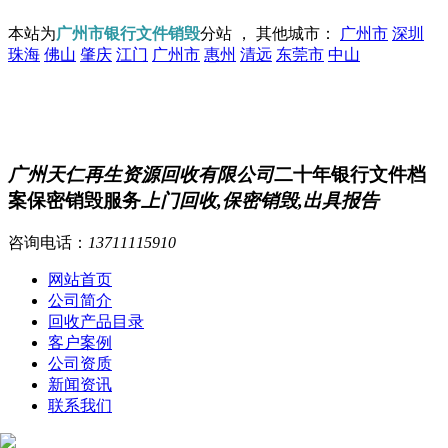
本站为
广州市银行文件销毁
分站 ， 其他城市：
广州市
深圳
珠海
佛山
肇庆
江门
广州市
惠州
清远
东莞市
中山
广州天仁再生资源回收有限公司
二十年银行文件档
案保密销毁服务
上门回收,保密销毁,出具报告
咨询电话：
13711115910
网站首页
公司简介
回收产品目录
客户案例
公司资质
新闻资讯
联系我们